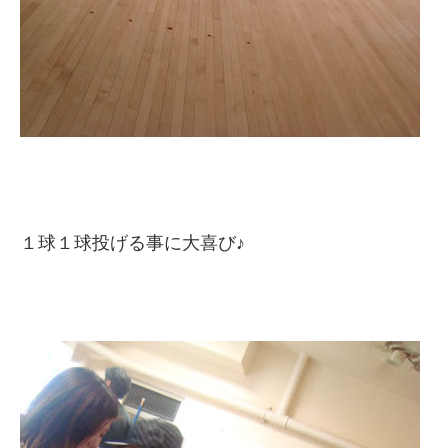
１球１球投げる事に大喜び♪