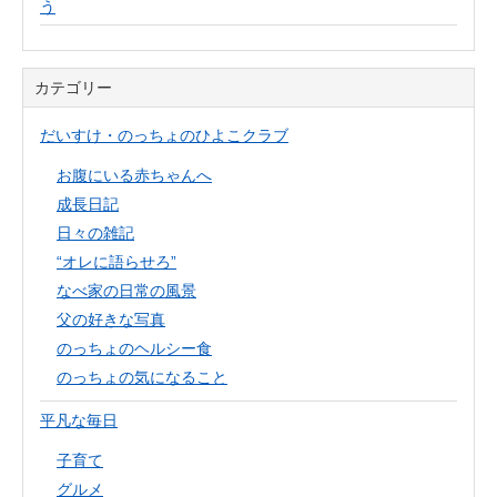
う
カテゴリー
だいすけ・のっちょのひよこクラブ
お腹にいる赤ちゃんへ
成長日記
日々の雑記
“オレに語らせろ”
なべ家の日常の風景
父の好きな写真
のっちょのヘルシー食
のっちょの気になること
平凡な毎日
子育て
グルメ