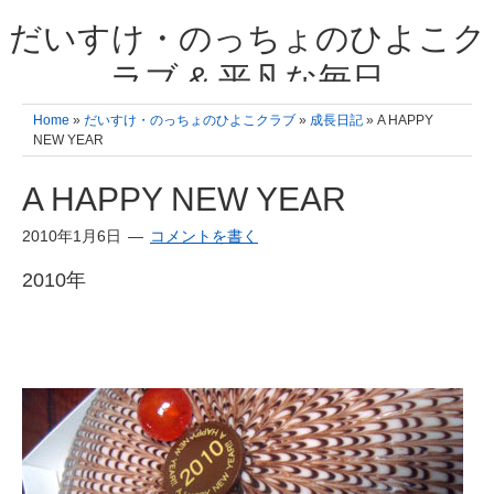
だいすけ・のっちょのひよこク
ラブ & 平凡な毎日
我が家の3人のひよこ成長日記と雑記 何十年後かに、大きくなったひよ
Home
»
だいすけ・のっちょのひよこクラブ
»
成長日記
» A HAPPY
こ達とこの成長記を読み返すことを夢見て。& 3児ママの平凡日記 日々
NEW YEAR
の楽しいこと、便利グッズの紹介
A HAPPY NEW YEAR
2010年1月6日
コメントを書く
2010年