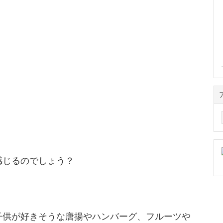
。
ア
ー
カ
、
イ
ブ
感じるのでしょう？
子供が好きそうな唐揚やハンバーグ、フルーツや