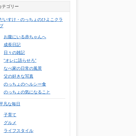
カテゴリー
だいすけ・のっちょのひよこクラ
ブ
お腹にいる赤ちゃんへ
成長日記
日々の雑記
“オレに語らせろ”
なべ家の日常の風景
父の好きな写真
のっちょのヘルシー食
のっちょの気になること
平凡な毎日
子育て
グルメ
ライフスタイル