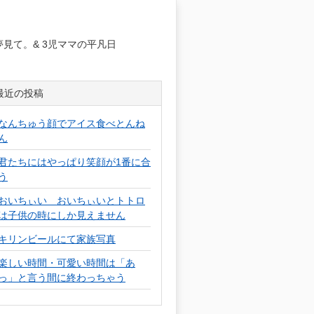
日
見て。& 3児ママの平凡日
最近の投稿
なんちゅう顔でアイス食べとんね
ん
君たちにはやっぱり笑顔が1番に合
う
おいちぃい おいちぃいとトトロ
は子供の時にしか見えません
キリンビールにて家族写真
楽しい時間・可愛い時間は「あ
っ」と言う間に終わっちゃう