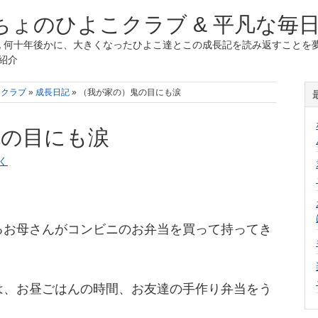
ょのひよこクラブ & 平凡な毎
 何十年後かに、大きくなったひよこ達とこの成長記を読み返すことを夢
紹介
こクラブ
»
成長日記
» （我が家の）鬼の目にも涙
鬼の目にも涙
く
るお母さんがコンビニのお弁当を買って持ってき
は、お昼ごはんの時間、お友達の手作り弁当をう