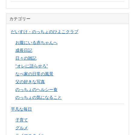
カテゴリー
だいすけ・のっちょのひよこクラブ
お腹にいる赤ちゃんへ
成長日記
日々の雑記
“オレに語らせろ”
なべ家の日常の風景
父の好きな写真
のっちょのヘルシー食
のっちょの気になること
平凡な毎日
子育て
グルメ