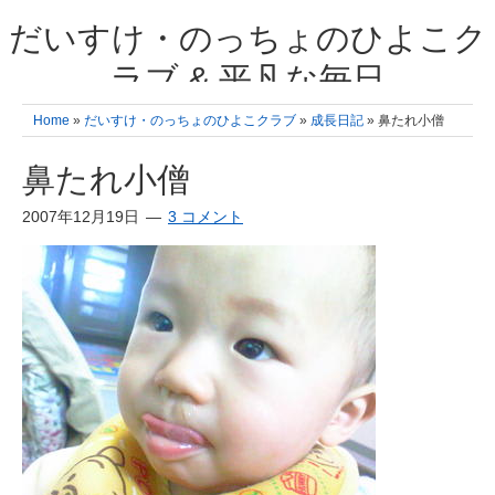
だいすけ・のっちょのひよこク
ラブ & 平凡な毎日
我が家の3人のひよこ成長日記と雑記 何十年後かに、大きくなったひよ
Home
»
だいすけ・のっちょのひよこクラブ
»
成長日記
» 鼻たれ小僧
こ達とこの成長記を読み返すことを夢見て。& 3児ママの平凡日記 日々
の楽しいこと、便利グッズの紹介
鼻たれ小僧
2007年12月19日
3 コメント