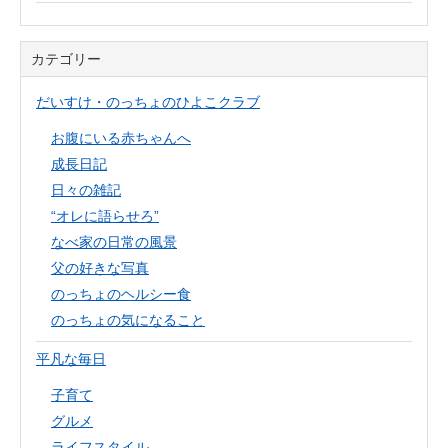
カテゴリー
だいすけ・のっちょのひよこクラブ
お腹にいる赤ちゃんへ
成長日記
日々の雑記
“オレに語らせろ”
なべ家の日常の風景
父の好きな写真
のっちょのヘルシー食
のっちょの気になること
平凡な毎日
子育て
グルメ
ライフスタイル