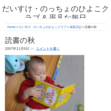
だいすけ・のっちょのひよこク
ラブ & 平凡な毎日
我が家の3人のひよこ成長日記と雑記 何十年後かに、大きくなったひよ
Home
»
だいすけ・のっちょのひよこクラブ
»
成長日記
» 読書の秋
こ達とこの成長記を読み返すことを夢見て。& 3児ママの平凡日記 日々
の楽しいこと、便利グッズの紹介
読書の秋
2007年11月5日
コメントを書く