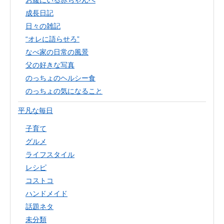
お腹にいる赤ちゃんへ
成長日記
日々の雑記
“オレに語らせろ”
なべ家の日常の風景
父の好きな写真
のっちょのヘルシー食
のっちょの気になること
平凡な毎日
子育て
グルメ
ライフスタイル
レシピ
コストコ
ハンドメイド
話題ネタ
未分類