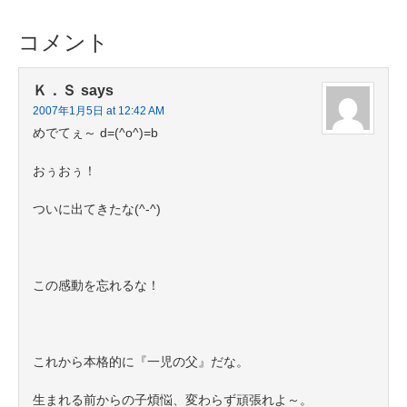
コメント
Ｋ．Ｓ
says
2007年1月5日 at 12:42 AM
めでてぇ～ d=(^o^)=b
おぅおぅ！
ついに出てきたな(^-^)
この感動を忘れるな！
これから本格的に『一児の父』だな。
生まれる前からの子煩悩、変わらず頑張れよ～。