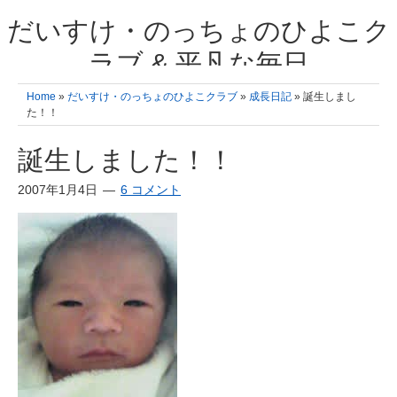
だいすけ・のっちょのひよこク
ラブ & 平凡な毎日
我が家の3人のひよこ成長日記と雑記 何十年後かに、大きくなったひよ
Home
»
だいすけ・のっちょのひよこクラブ
»
成長日記
» 誕生しまし
こ達とこの成長記を読み返すことを夢見て。& 3児ママの平凡日記 日々
た！！
の楽しいこと、便利グッズの紹介
誕生しました！！
2007年1月4日
6 コメント