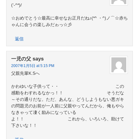
(‘-^*)/
☆おめでとう☆最高に幸せなお正月だね♪(*^ ・^)ノ⌒☆赤ち
ゃんに会うの楽しみだゎっ☆彡
返信
一児の父
says
2007年1月5日 at 5:15 PM
父親先輩K.Sへ
かわゆいな子供って・・ この
感動をわすれるなかっ！！ そうだな
～その通りだな。ただ、あんな、どうしようもない悪ガキ
の問題児のお前が一人前に父親やってんだから、俺もやら
なきゃって凄く励みになっている
よ！！ これから、いろいろ、助けて
下さいな！！