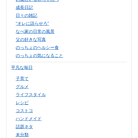
成長日記
日々の雑記
“オレに語らせろ”
なべ家の日常の風景
父の好きな写真
のっちょのヘルシー食
のっちょの気になること
平凡な毎日
子育て
グルメ
ライフスタイル
レシピ
コストコ
ハンドメイド
話題ネタ
未分類