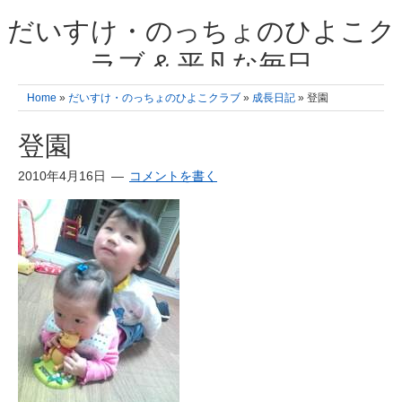
だいすけ・のっちょのひよこク
ラブ & 平凡な毎日
我が家の3人のひよこ成長日記と雑記 何十年後かに、大きくなったひよ
Home
»
だいすけ・のっちょのひよこクラブ
»
成長日記
» 登園
こ達とこの成長記を読み返すことを夢見て。& 3児ママの平凡日記 日々
の楽しいこと、便利グッズの紹介
登園
2010年4月16日
コメントを書く