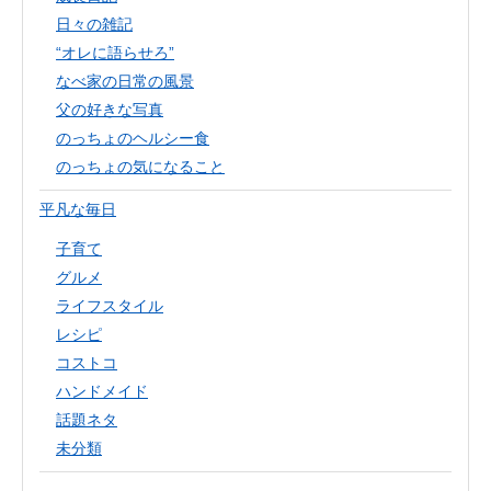
日々の雑記
“オレに語らせろ”
なべ家の日常の風景
父の好きな写真
のっちょのヘルシー食
のっちょの気になること
平凡な毎日
子育て
グルメ
ライフスタイル
レシピ
コストコ
ハンドメイド
話題ネタ
未分類