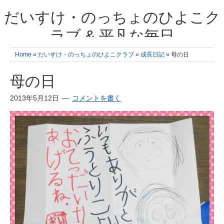
だいすけ・のっちょのひよこク
ラブ & 平凡な毎日
我が家の3人のひよこ成長日記と雑記 何十年後かに、大きくなったひよ
Home
»
だいすけ・のっちょのひよこクラブ
»
成長日記
» 母の日
こ達とこの成長記を読み返すことを夢見て。& 3児ママの平凡日記 日々
の楽しいこと、便利グッズの紹介
母の日
2013年5月12日
コメントを書く