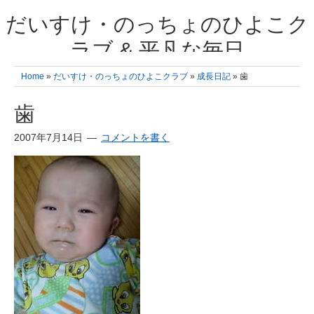
だいすけ・のっちょのひよこク
ラブ & 平凡な毎日
我が家の3人のひよこ成長日記と雑記 何十年後かに、大きくなったひよ
Home
»
だいすけ・のっちょのひよこクラブ
»
成長日記
» 歯
こ達とこの成長記を読み返すことを夢見て。& 3児ママの平凡日記 日々
の楽しいこと、便利グッズの紹介
歯
2007年7月14日
コメントを書く