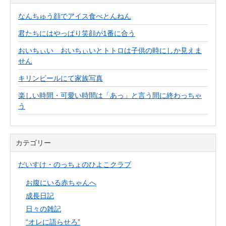
なんちゅう顔でアイス食べとんねん
君たちにはやっぱり笑顔が1番に合う
おいちぃい おいちぃいとトトロは子供の時にしか見えま
せん
キリンビールにて家族写真
楽しい時間・可愛い時間は「あっ」と言う間に終わっちゃ
う
カテゴリー
だいすけ・のっちょのひよこクラブ
お腹にいる赤ちゃんへ
成長日記
日々の雑記
“オレに語らせろ”