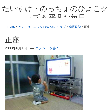
だいすけ・のっちょのひよこク
ラブ & 平凡な毎日
我が家の3人のひよこ成長日記と雑記 何十年後かに、大きくなったひよ
Home
»
だいすけ・のっちょのひよこクラブ
»
成長日記
» 正座
こ達とこの成長記を読み返すことを夢見て。& 3児ママの平凡日記 日々
の楽しいこと、便利グッズの紹介
正座
2009年6月16日
コメントを書く