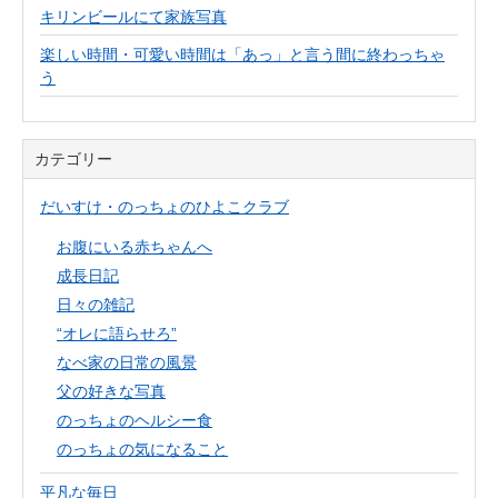
キリンビールにて家族写真
楽しい時間・可愛い時間は「あっ」と言う間に終わっちゃ
う
カテゴリー
だいすけ・のっちょのひよこクラブ
お腹にいる赤ちゃんへ
成長日記
日々の雑記
“オレに語らせろ”
なべ家の日常の風景
父の好きな写真
のっちょのヘルシー食
のっちょの気になること
平凡な毎日