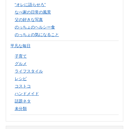
“オレに語らせろ”
なべ家の日常の風景
父の好きな写真
のっちょのヘルシー食
のっちょの気になること
平凡な毎日
子育て
グルメ
ライフスタイル
レシピ
コストコ
ハンドメイド
話題ネタ
未分類