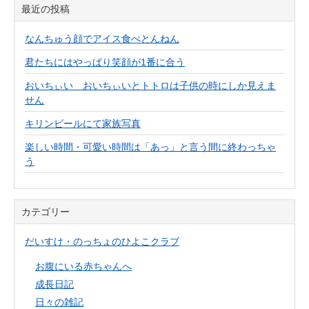
最近の投稿
なんちゅう顔でアイス食べとんねん
君たちにはやっぱり笑顔が1番に合う
おいちぃい おいちぃいとトトロは子供の時にしか見えま
せん
キリンビールにて家族写真
楽しい時間・可愛い時間は「あっ」と言う間に終わっちゃ
う
カテゴリー
だいすけ・のっちょのひよこクラブ
お腹にいる赤ちゃんへ
成長日記
日々の雑記