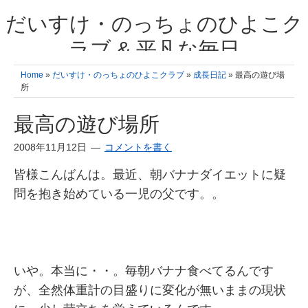
だいすけ・のっちょのひよこク
ラブ & 平凡な毎日
我が家の3人のひよこ成長日記と雑記 何十年後かに、大きくなったひよ
Home
»
だいすけ・のっちょのひよこクラブ
»
成長日記
» 最高の遊び場
こ達とこの成長記を読み返すことを夢見て。& 3児ママの平凡日記 日々
所
の楽しいこと、便利グッズの紹介
最高の遊び場所
2008年11月12日
コメントを書く
皆様こんばんは。最近、朝バナナダイエットに疑
問を抱き始めている一児の父です。。
いや。本当に・・。毎朝バナナ食べてるんです
が、全然体重計の目盛りに変化が無いままの現状