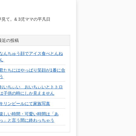
日
見て。& 3児ママの平凡日
最近の投稿
なんちゅう顔でアイス食べとんね
ん
君たちにはやっぱり笑顔が1番に合
う
おいちぃい おいちぃいとトトロ
は子供の時にしか見えません
キリンビールにて家族写真
楽しい時間・可愛い時間は「あ
っ」と言う間に終わっちゃう