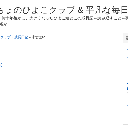
ょのひよこクラブ & 平凡な毎
 何十年後かに、大きくなったひよこ達とこの成長記を読み返すことを夢
紹介
こクラブ
»
成長日記
» 小坊主!?
く