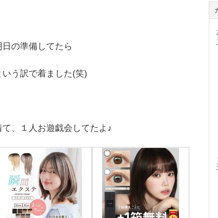
明日の準備してたら
いう訳で着ました(笑)
着て、１人お遊戯会してたよ♪