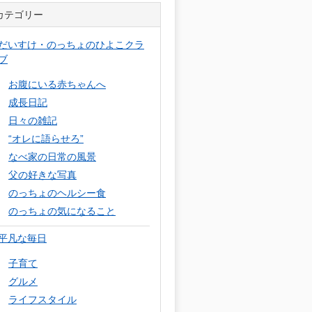
カテゴリー
だいすけ・のっちょのひよこクラ
ブ
お腹にいる赤ちゃんへ
成長日記
日々の雑記
“オレに語らせろ”
なべ家の日常の風景
父の好きな写真
のっちょのヘルシー食
のっちょの気になること
平凡な毎日
子育て
グルメ
ライフスタイル