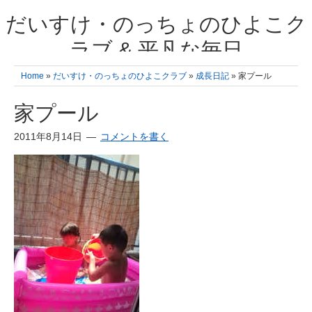
だいすけ・のっちょのひよこク
ラブ & 平凡な毎日
我が家の3人のひよこ成長日記と雑記 何十年後かに、大きくなったひよ
Home
»
だいすけ・のっちょのひよこクラブ
»
成長日記
» 家プール
こ達とこの成長記を読み返すことを夢見て。& 3児ママの平凡日記 日々
の楽しいこと、便利グッズの紹介
家プール
2011年8月14日
コメントを書く