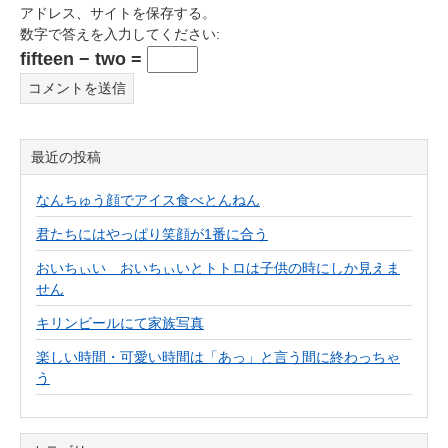
アドレス、サイトを保存する。
数字で答えを入力してください:
fifteen − two =
最近の投稿
なんちゅう顔でアイス食べとんねん
君たちにはやっぱり笑顔が1番に合う
おいちぃい おいちぃいとトトロは子供の時にしか見えま
せん
キリンビールにて家族写真
楽しい時間・可愛い時間は「あっ」と言う間に終わっちゃ
う