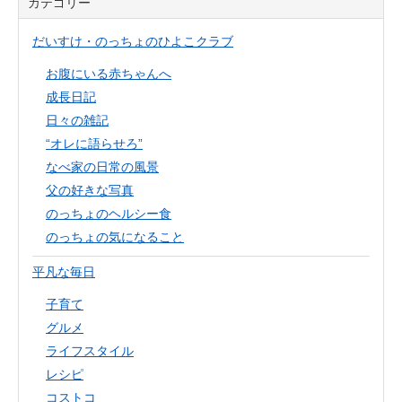
カテゴリー
だいすけ・のっちょのひよこクラブ
お腹にいる赤ちゃんへ
成長日記
日々の雑記
“オレに語らせろ”
なべ家の日常の風景
父の好きな写真
のっちょのヘルシー食
のっちょの気になること
平凡な毎日
子育て
グルメ
ライフスタイル
レシピ
コストコ