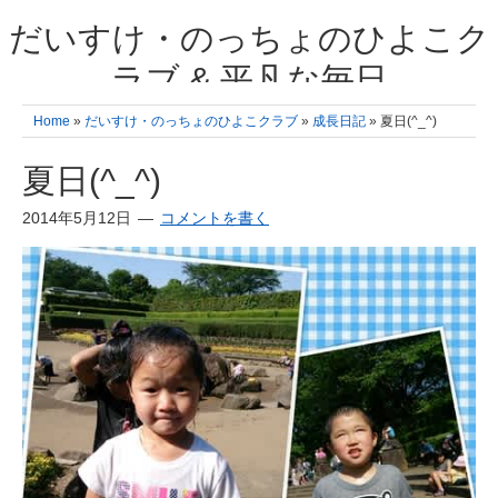
だいすけ・のっちょのひよこク
ラブ & 平凡な毎日
我が家の3人のひよこ成長日記と雑記 何十年後かに、大きくなったひよ
Home
»
だいすけ・のっちょのひよこクラブ
»
成長日記
» 夏日(^_^)
こ達とこの成長記を読み返すことを夢見て。& 3児ママの平凡日記 日々
の楽しいこと、便利グッズの紹介
夏日(^_^)
2014年5月12日
コメントを書く