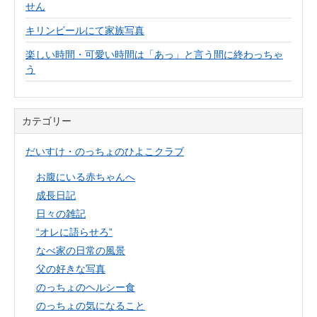
せん
キリンビールにて家族写真
楽しい時間・可愛い時間は「あっ」と言う間に終わっちゃ
う
カテゴリー
だいすけ・のっちょのひよこクラブ
お腹にいる赤ちゃんへ
成長日記
日々の雑記
“オレに語らせろ”
なべ家の日常の風景
父の好きな写真
のっちょのヘルシー食
のっちょの気になること