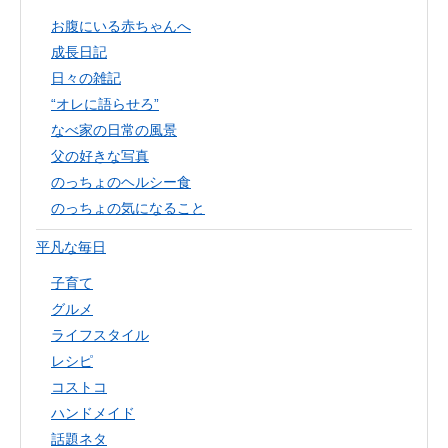
お腹にいる赤ちゃんへ
成長日記
日々の雑記
“オレに語らせろ”
なべ家の日常の風景
父の好きな写真
のっちょのヘルシー食
のっちょの気になること
平凡な毎日
子育て
グルメ
ライフスタイル
レシピ
コストコ
ハンドメイド
話題ネタ