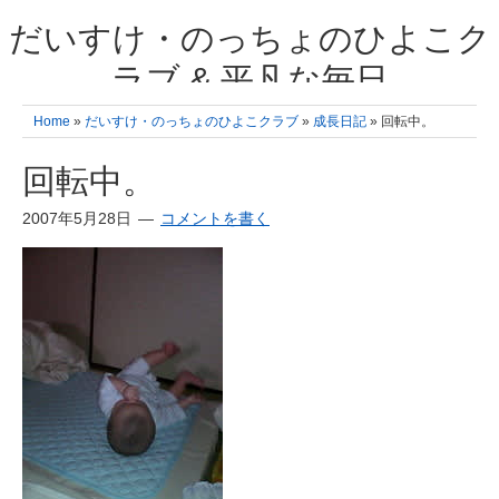
だいすけ・のっちょのひよこク
ラブ & 平凡な毎日
我が家の3人のひよこ成長日記と雑記 何十年後かに、大きくなったひよ
Home
»
だいすけ・のっちょのひよこクラブ
»
成長日記
» 回転中。
こ達とこの成長記を読み返すことを夢見て。& 3児ママの平凡日記 日々
の楽しいこと、便利グッズの紹介
回転中。
2007年5月28日
コメントを書く