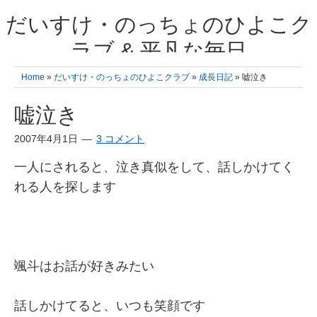
だいすけ・のっちょのひよこク
ラブ & 平凡な毎日
我が家の3人のひよこ成長日記と雑記 何十年後かに、大きくなったひよ
Home
»
だいすけ・のっちょのひよこクラブ
»
成長日記
» 嘘泣き
こ達とこの成長記を読み返すことを夢見て。& 3児ママの平凡日記 日々
の楽しいこと、便利グッズの紹介
嘘泣き
2007年4月1日
3 コメント
一人にされると、泣き真似をして、話しかけてく
れる人を探します
颯斗はお話が好きみたい
話しかけてると、いつも笑顔です