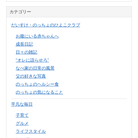
カテゴリー
だいすけ・のっちょのひよこクラブ
お腹にいる赤ちゃんへ
成長日記
日々の雑記
“オレに語らせろ”
なべ家の日常の風景
父の好きな写真
のっちょのヘルシー食
のっちょの気になること
平凡な毎日
子育て
グルメ
ライフスタイル