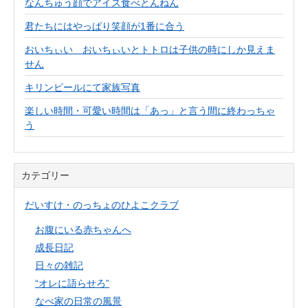
なんちゅう顔でアイス食べとんねん
君たちにはやっぱり笑顔が1番に合う
おいちぃい おいちぃいとトトロは子供の時にしか見えま
せん
キリンビールにて家族写真
楽しい時間・可愛い時間は「あっ」と言う間に終わっちゃ
う
カテゴリー
だいすけ・のっちょのひよこクラブ
お腹にいる赤ちゃんへ
成長日記
日々の雑記
“オレに語らせろ”
なべ家の日常の風景