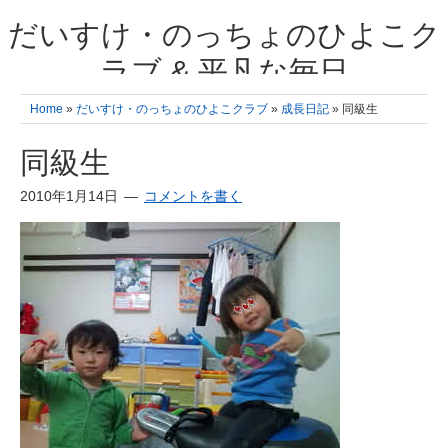
だいすけ・のっちょのひよこク
ラブ & 平凡な毎日
我が家の3人のひよこ成長日記と雑記 何十年後かに、大きくなったひよ
Home
»
だいすけ・のっちょのひよこクラブ
»
成長日記
» 同級生
こ達とこの成長記を読み返すことを夢見て。& 3児ママの平凡日記 日々
の楽しいこと、便利グッズの紹介
同級生
2010年1月14日
コメントを書く