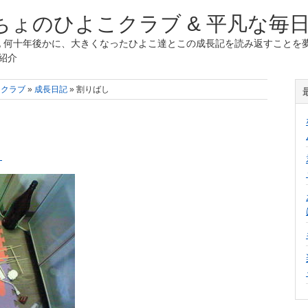
ょのひよこクラブ & 平凡な毎
 何十年後かに、大きくなったひよこ達とこの成長記を読み返すことを夢
紹介
こクラブ
»
成長日記
» 割りばし
く