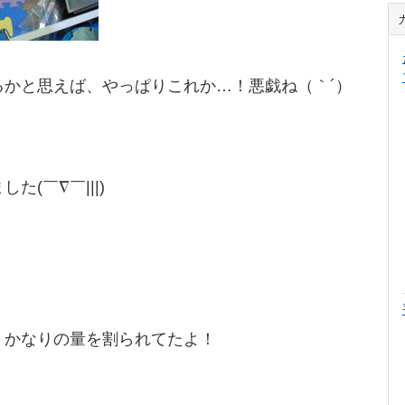
るかと思えば、やっぱりこれか…！悪戯ね（｀´）
(￣∇￣|||)
、かなりの量を割られてたよ！