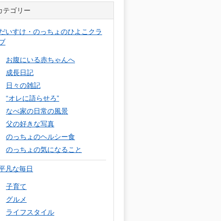
カテゴリー
だいすけ・のっちょのひよこクラ
ブ
お腹にいる赤ちゃんへ
成長日記
日々の雑記
“オレに語らせろ”
なべ家の日常の風景
父の好きな写真
のっちょのヘルシー食
のっちょの気になること
平凡な毎日
子育て
グルメ
ライフスタイル