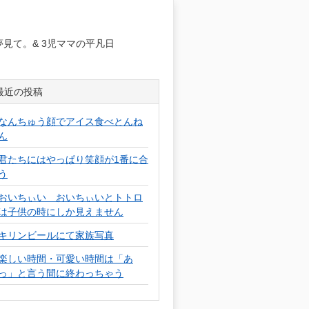
日
見て。& 3児ママの平凡日
最近の投稿
なんちゅう顔でアイス食べとんね
ん
君たちにはやっぱり笑顔が1番に合
う
おいちぃい おいちぃいとトトロ
は子供の時にしか見えません
キリンビールにて家族写真
楽しい時間・可愛い時間は「あ
っ」と言う間に終わっちゃう