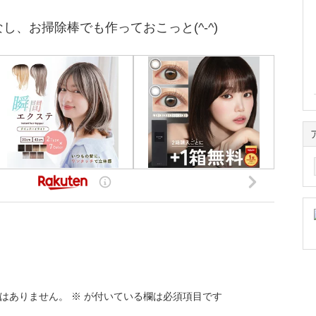
し、お掃除棒でも作っておこっと(^-^)
ア
ー
カ
イ
ブ
はありません。
※
が付いている欄は必須項目です