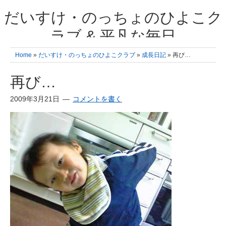
だいすけ・のっちょのひよこク
ラブ & 平凡な毎日
我が家の3人のひよこ成長日記と雑記 何十年後かに、大きくなったひよ
Home
»
だいすけ・のっちょのひよこクラブ
»
成長日記
» 再び…
こ達とこの成長記を読み返すことを夢見て。& 3児ママの平凡日記 日々
の楽しいこと、便利グッズの紹介
再び…
2009年3月21日
コメントを書く