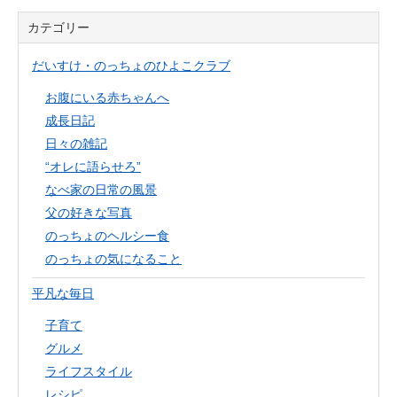
カテゴリー
だいすけ・のっちょのひよこクラブ
お腹にいる赤ちゃんへ
成長日記
日々の雑記
“オレに語らせろ”
なべ家の日常の風景
父の好きな写真
のっちょのヘルシー食
のっちょの気になること
平凡な毎日
子育て
グルメ
ライフスタイル
レシピ