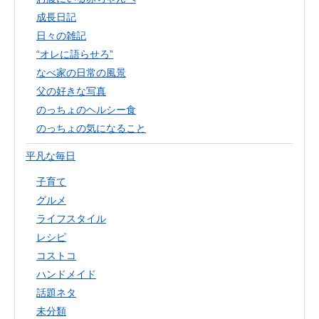
成長日記
日々の雑記
“オレに語らせろ”
なべ家の日常の風景
父の好きな写真
のっちょのヘルシー食
のっちょの気になること
平凡な毎日
子育て
グルメ
ライフスタイル
レシピ
コストコ
ハンドメイド
話題ネタ
未分類