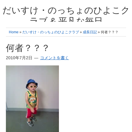
だいすけ・のっちょのひよこク
ラブ & 平凡な毎日
我が家の3人のひよこ成長日記と雑記 何十年後かに、大きくなったひよ
Home
»
だいすけ・のっちょのひよこクラブ
»
成長日記
» 何者？？？
こ達とこの成長記を読み返すことを夢見て。& 3児ママの平凡日記 日々
の楽しいこと、便利グッズの紹介
何者？？？
2010年7月2日
コメントを書く