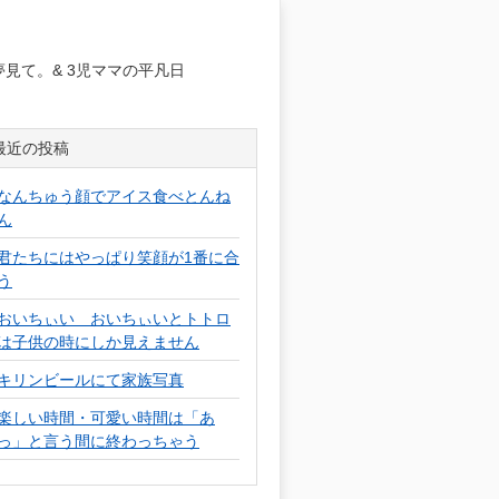
日
見て。& 3児ママの平凡日
最近の投稿
なんちゅう顔でアイス食べとんね
ん
君たちにはやっぱり笑顔が1番に合
う
おいちぃい おいちぃいとトトロ
は子供の時にしか見えません
キリンビールにて家族写真
楽しい時間・可愛い時間は「あ
っ」と言う間に終わっちゃう