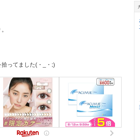
り。
ってました(・_・;)