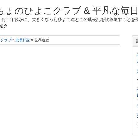
ょのひよこクラブ & 平凡な毎
 何十年後かに、大きくなったひよこ達とこの成長記を読み返すことを夢
紹介
こクラブ
»
成長日記
» 世界遺産