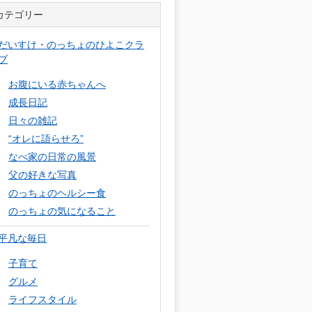
カテゴリー
だいすけ・のっちょのひよこクラ
ブ
お腹にいる赤ちゃんへ
成長日記
日々の雑記
“オレに語らせろ”
なべ家の日常の風景
父の好きな写真
のっちょのヘルシー食
のっちょの気になること
平凡な毎日
子育て
グルメ
ライフスタイル