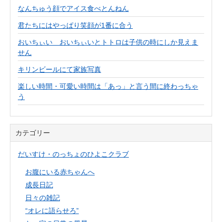
なんちゅう顔でアイス食べとんねん
君たちにはやっぱり笑顔が1番に合う
おいちぃい おいちぃいとトトロは子供の時にしか見えま
せん
キリンビールにて家族写真
楽しい時間・可愛い時間は「あっ」と言う間に終わっちゃ
う
カテゴリー
だいすけ・のっちょのひよこクラブ
お腹にいる赤ちゃんへ
成長日記
日々の雑記
“オレに語らせろ”