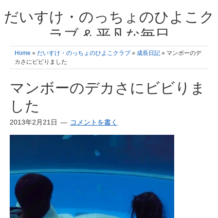
だいすけ・のっちょのひよこク
ラブ & 平凡な毎日
我が家の3人のひよこ成長日記と雑記 何十年後かに、大きくなったひよ
Home
»
だいすけ・のっちょのひよこクラブ
»
成長日記
» マンボーのデ
こ達とこの成長記を読み返すことを夢見て。& 3児ママの平凡日記 日々
カさにビビりました
の楽しいこと、便利グッズの紹介
マンボーのデカさにビビりま
した
2013年2月21日
コメントを書く