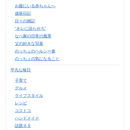
お腹にいる赤ちゃんへ
成長日記
日々の雑記
“オレに語らせろ”
なべ家の日常の風景
父の好きな写真
のっちょのヘルシー食
のっちょの気になること
平凡な毎日
子育て
グルメ
ライフスタイル
レシピ
コストコ
ハンドメイド
話題ネタ