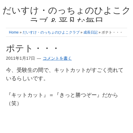
だいすけ・のっちょのひよこク
ラブ & 平凡な毎日
我が家の3人のひよこ成長日記と雑記 何十年後かに、大きくなったひよ
Home
»
だいすけ・のっちょのひよこクラブ
»
成長日記
» ポテト・・・
こ達とこの成長記を読み返すことを夢見て。& 3児ママの平凡日記 日々
の楽しいこと、便利グッズの紹介
ポテト・・・
2011年1月17日
コメントを書く
今、受験生の間で、キットカットがすごく売れて
いるらしいです。
『キットカット』＝『きっと勝つぞー』だから
（笑）