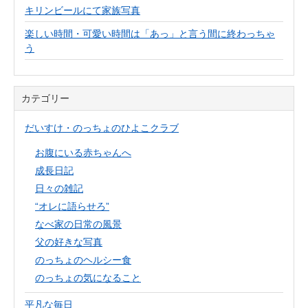
キリンビールにて家族写真
楽しい時間・可愛い時間は「あっ」と言う間に終わっちゃ
う
カテゴリー
だいすけ・のっちょのひよこクラブ
お腹にいる赤ちゃんへ
成長日記
日々の雑記
“オレに語らせろ”
なべ家の日常の風景
父の好きな写真
のっちょのヘルシー食
のっちょの気になること
平凡な毎日