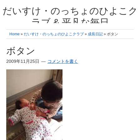
だいすけ・のっちょのひよこク
ラブ & 平凡な毎日
我が家の3人のひよこ成長日記と雑記 何十年後かに、大きくなったひよ
Home
»
だいすけ・のっちょのひよこクラブ
»
成長日記
» ボタン
こ達とこの成長記を読み返すことを夢見て。& 3児ママの平凡日記 日々
の楽しいこと、便利グッズの紹介
ボタン
2009年11月25日
コメントを書く