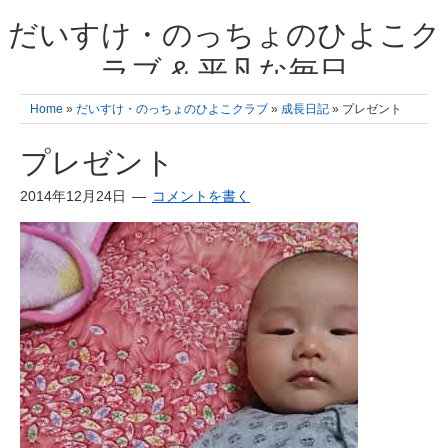
だいすけ・のっちょのひよこク
ラブ & 平凡な毎日
我が家の3人のひよこ成長日記と雑記 何十年後かに、大きくなったひよ
Home
»
だいすけ・のっちょのひよこクラブ
»
成長日記
» プレゼント
こ達とこの成長記を読み返すことを夢見て。& 3児ママの平凡日記 日々
の楽しいこと、便利グッズの紹介
プレゼント
2014年12月24日
コメントを書く