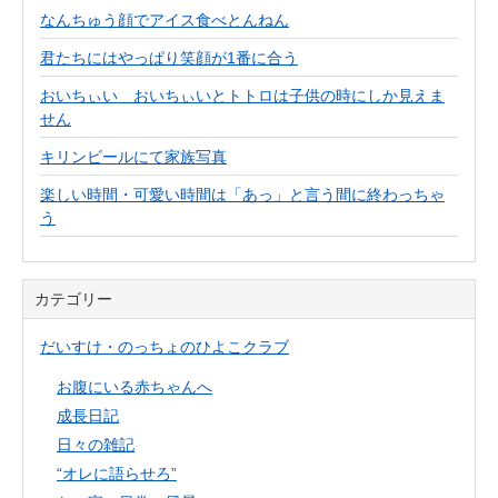
なんちゅう顔でアイス食べとんねん
君たちにはやっぱり笑顔が1番に合う
おいちぃい おいちぃいとトトロは子供の時にしか見えま
せん
キリンビールにて家族写真
楽しい時間・可愛い時間は「あっ」と言う間に終わっちゃ
う
カテゴリー
だいすけ・のっちょのひよこクラブ
お腹にいる赤ちゃんへ
成長日記
日々の雑記
“オレに語らせろ”