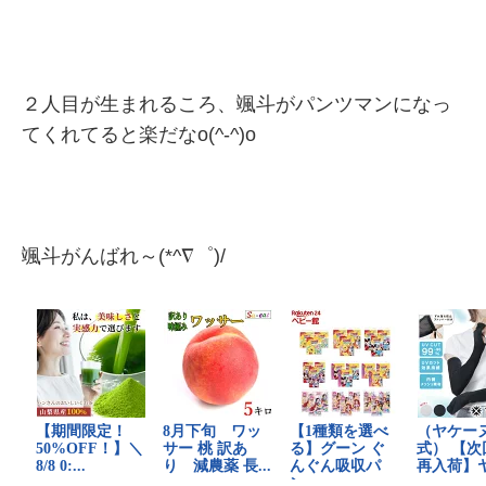
２人目が生まれるころ、颯斗がパンツマンになっ
てくれてると楽だなo(^-^)o
颯斗がんばれ～(*^∇゜)/