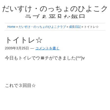
だいすけ・のっちょのひよこク
ラブ & 平凡な毎日
我が家の3人のひよこ成長日記と雑記 何十年後かに、大きくなったひよ
Home
»
だいすけ・のっちょのひよこクラブ
»
成長日記
» トイトレ☆
こ達とこの成長記を読み返すことを夢見て。& 3児ママの平凡日記 日々
の楽しいこと、便利グッズの紹介
トイトレ☆
2009年3月25日
コメントを書く
今日もトイレでウ〓チができました(^^)v
これで３回目☆