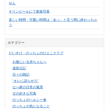
せん
キリンビールにて家族写真
楽しい時間・可愛い時間は「あっ」と言う間に終わっちゃ
う
カテゴリー
だいすけ・のっちょのひよこクラブ
お腹にいる赤ちゃんへ
成長日記
日々の雑記
“オレに語らせろ”
なべ家の日常の風景
父の好きな写真
のっちょのヘルシー食
のっちょの気になること