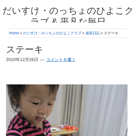
だいすけ・のっちょのひよこク
ラブ & 平凡な毎日
我が家の3人のひよこ成長日記と雑記 何十年後かに、大きくなったひよ
Home
»
だいすけ・のっちょのひよこクラブ
»
成長日記
» ステーキ
こ達とこの成長記を読み返すことを夢見て。& 3児ママの平凡日記 日々
の楽しいこと、便利グッズの紹介
ステーキ
2010年12月26日
コメントを書く