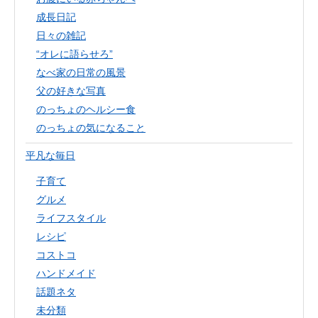
成長日記
日々の雑記
“オレに語らせろ”
なべ家の日常の風景
父の好きな写真
のっちょのヘルシー食
のっちょの気になること
平凡な毎日
子育て
グルメ
ライフスタイル
レシピ
コストコ
ハンドメイド
話題ネタ
未分類