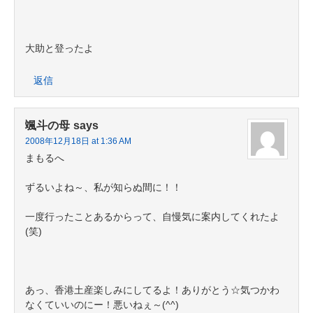
大助と登ったよ
返信
颯斗の母
says
2008年12月18日 at 1:36 AM
まもるへ
ずるいよね～、私が知らぬ間に！！
一度行ったことあるからって、自慢気に案内してくれたよ
(笑)
あっ、香港土産楽しみにしてるよ！ありがとう☆気つかわ
なくていいのにー！悪いねぇ～(^^)