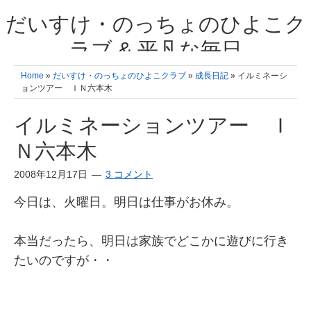
だいすけ・のっちょのひよこク
ラブ & 平凡な毎日
我が家の3人のひよこ成長日記と雑記 何十年後かに、大きくなったひよ
Home
»
だいすけ・のっちょのひよこクラブ
»
成長日記
» イルミネーシ
こ達とこの成長記を読み返すことを夢見て。& 3児ママの平凡日記 日々
ョンツアー ＩＮ六本木
の楽しいこと、便利グッズの紹介
イルミネーションツアー Ｉ
Ｎ六本木
2008年12月17日
3 コメント
今日は、火曜日。明日は仕事がお休み。
本当だったら、明日は家族でどこかに遊びに行き
たいのですが・・