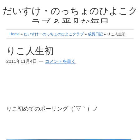
だいすけ・のっちょのひよこク
ラブ & 平凡な毎日
我が家の3人のひよこ成長日記と雑記 何十年後かに、大きくなったひよ
Home
»
だいすけ・のっちょのひよこクラブ
»
成長日記
» りこ人生初
こ達とこの成長記を読み返すことを夢見て。& 3児ママの平凡日記 日々
の楽しいこと、便利グッズの紹介
りこ人生初
2011年11月4日
コメントを書く
りこ初めてのボーリング（´▽｀）ノ