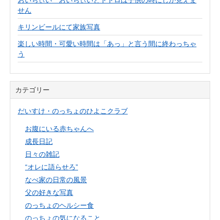
おいちぃい おいちぃいとトトロは子供の時にしか見えま
せん
キリンビールにて家族写真
楽しい時間・可愛い時間は「あっ」と言う間に終わっちゃ
う
カテゴリー
だいすけ・のっちょのひよこクラブ
お腹にいる赤ちゃんへ
成長日記
日々の雑記
“オレに語らせろ”
なべ家の日常の風景
父の好きな写真
のっちょのヘルシー食
のっちょの気になること