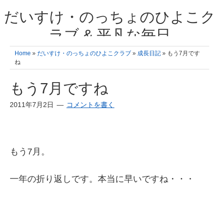
だいすけ・のっちょのひよこク
ラブ & 平凡な毎日
我が家の3人のひよこ成長日記と雑記 何十年後かに、大きくなったひよ
Home
»
だいすけ・のっちょのひよこクラブ
»
成長日記
» もう7月です
こ達とこの成長記を読み返すことを夢見て。& 3児ママの平凡日記 日々
ね
の楽しいこと、便利グッズの紹介
もう7月ですね
2011年7月2日
コメントを書く
もう7月。
一年の折り返しです。本当に早いですね・・・