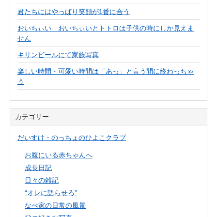
君たちにはやっぱり笑顔が1番に合う
おいちぃい おいちぃいとトトロは子供の時にしか見えま
せん
キリンビールにて家族写真
楽しい時間・可愛い時間は「あっ」と言う間に終わっちゃ
う
カテゴリー
だいすけ・のっちょのひよこクラブ
お腹にいる赤ちゃんへ
成長日記
日々の雑記
“オレに語らせろ”
なべ家の日常の風景