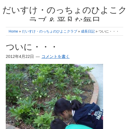
だいすけ・のっちょのひよこク
ラブ & 平凡な毎日
我が家の3人のひよこ成長日記と雑記 何十年後かに、大きくなったひよ
Home
»
だいすけ・のっちょのひよこクラブ
»
成長日記
» ついに・・・
こ達とこの成長記を読み返すことを夢見て。& 3児ママの平凡日記 日々
の楽しいこと、便利グッズの紹介
ついに・・・
2012年4月22日
コメントを書く