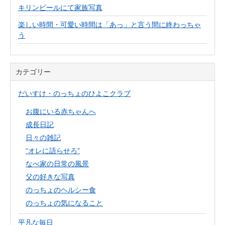
キリンビールにて家族写真
楽しい時間・可愛い時間は「あっ」と言う間に終わっちゃ
う
カテゴリー
だいすけ・のっちょのひよこクラブ
お腹にいる赤ちゃんへ
成長日記
日々の雑記
“オレに語らせろ”
なべ家の日常の風景
父の好きな写真
のっちょのヘルシー食
のっちょの気になること
平凡な毎日