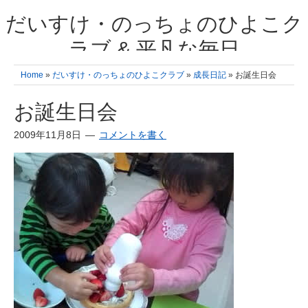
だいすけ・のっちょのひよこク
ラブ & 平凡な毎日
我が家の3人のひよこ成長日記と雑記 何十年後かに、大きくなったひよ
Home
»
だいすけ・のっちょのひよこクラブ
»
成長日記
» お誕生日会
こ達とこの成長記を読み返すことを夢見て。& 3児ママの平凡日記 日々
の楽しいこと、便利グッズの紹介
お誕生日会
2009年11月8日
コメントを書く