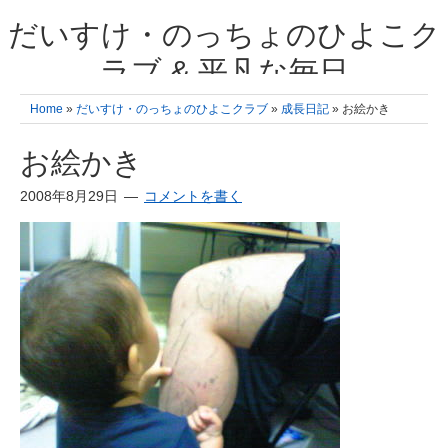
だいすけ・のっちょのひよこク
ラブ & 平凡な毎日
我が家の3人のひよこ成長日記と雑記 何十年後かに、大きくなったひよ
Home
»
だいすけ・のっちょのひよこクラブ
»
成長日記
» お絵かき
こ達とこの成長記を読み返すことを夢見て。& 3児ママの平凡日記 日々
の楽しいこと、便利グッズの紹介
お絵かき
2008年8月29日
コメントを書く