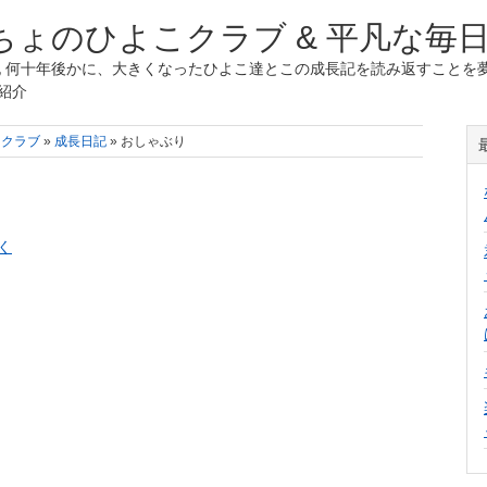
ょのひよこクラブ & 平凡な毎
 何十年後かに、大きくなったひよこ達とこの成長記を読み返すことを夢
紹介
こクラブ
»
成長日記
» おしゃぶり
く