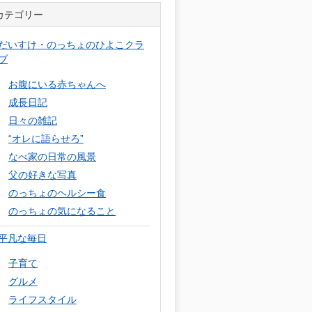
カテゴリー
だいすけ・のっちょのひよこクラ
ブ
お腹にいる赤ちゃんへ
成長日記
日々の雑記
“オレに語らせろ”
なべ家の日常の風景
父の好きな写真
のっちょのヘルシー食
のっちょの気になること
平凡な毎日
子育て
グルメ
ライフスタイル