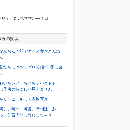
日
見て。& 3児ママの平凡日
最近の投稿
なんちゅう顔でアイス食べとんね
ん
君たちにはやっぱり笑顔が1番に合
う
おいちぃい おいちぃいとトトロ
は子供の時にしか見えません
キリンビールにて家族写真
楽しい時間・可愛い時間は「あ
っ」と言う間に終わっちゃう