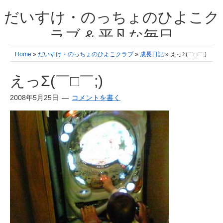
だいすけ・のっちょのひよこク
ラブ & 平凡な毎日
我が家の3人のひよこ成長日記と雑記 何十年後かに、大きくなったひよ
Home
»
だいすけ・のっちょのひよこクラブ
»
成長日記
» えっΣ(￣□￣;)
こ達とこの成長記を読み返すことを夢見て。& 3児ママの平凡日記 日々
の楽しいこと、便利グッズの紹介
えっΣ(￣□￣;)
2008年5月25日
コメントを書く