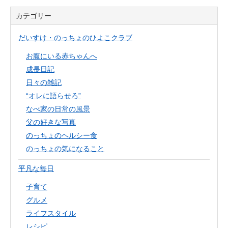
カテゴリー
だいすけ・のっちょのひよこクラブ
お腹にいる赤ちゃんへ
成長日記
日々の雑記
“オレに語らせろ”
なべ家の日常の風景
父の好きな写真
のっちょのヘルシー食
のっちょの気になること
平凡な毎日
子育て
グルメ
ライフスタイル
レシピ