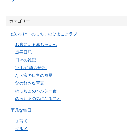
カテゴリー
だいすけ・のっちょのひよこクラブ
お腹にいる赤ちゃんへ
成長日記
日々の雑記
“オレに語らせろ”
なべ家の日常の風景
父の好きな写真
のっちょのヘルシー食
のっちょの気になること
平凡な毎日
子育て
グルメ