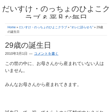
だいすけ・のっちょのひよこク
ラブ & 平凡な毎日
我が家の3人のひよこ成長日記と雑記 何十年後かに、大きくなったひよ
Home
»
だいすけ・のっちょのひよこクラブ
»
“オレに語らせろ”
» 29歳
こ達とこの成長記を読み返すことを夢見て。& 3児ママの平凡日記 日々
の誕生日
の楽しいこと、便利グッズの紹介
29歳の誕生日
2010年3月1日
コメントを書く
この世の中に、お母さんから産まれていない人は
いません。
みんなお母さんから産まれてきます。