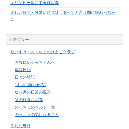
キリンビールにて家族写真
楽しい時間・可愛い時間は「あっ」と言う間に終わっちゃ
う
カテゴリー
だいすけ・のっちょのひよこクラブ
お腹にいる赤ちゃんへ
成長日記
日々の雑記
“オレに語らせろ”
なべ家の日常の風景
父の好きな写真
のっちょのヘルシー食
のっちょの気になること
平凡な毎日