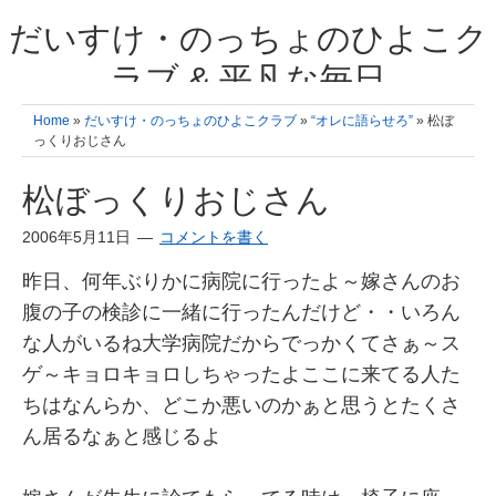
だいすけ・のっちょのひよこク
ラブ & 平凡な毎日
我が家の3人のひよこ成長日記と雑記 何十年後かに、大きくなったひよ
Home
»
だいすけ・のっちょのひよこクラブ
»
“オレに語らせろ”
» 松ぼ
こ達とこの成長記を読み返すことを夢見て。& 3児ママの平凡日記 日々
っくりおじさん
の楽しいこと、便利グッズの紹介
松ぼっくりおじさん
2006年5月11日
コメントを書く
昨日、何年ぶりかに病院に行ったよ～嫁さんのお
腹の子の検診に一緒に行ったんだけど・・いろん
な人がいるね大学病院だからでっかくてさぁ～ス
ゲ～キョロキョロしちゃったよここに来てる人た
ちはなんらか、どこか悪いのかぁと思うとたくさ
ん居るなぁと感じるよ