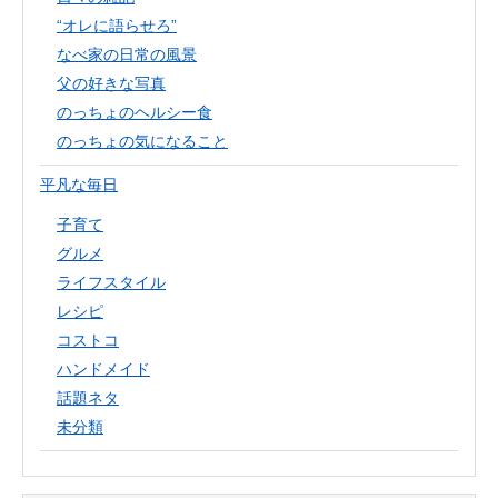
“オレに語らせろ”
なべ家の日常の風景
父の好きな写真
のっちょのヘルシー食
のっちょの気になること
平凡な毎日
子育て
グルメ
ライフスタイル
レシピ
コストコ
ハンドメイド
話題ネタ
未分類