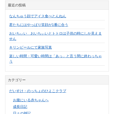
最近の投稿
なんちゅう顔でアイス食べとんねん
君たちにはやっぱり笑顔が1番に合う
おいちぃい おいちぃいとトトロは子供の時にしか見えま
せん
キリンビールにて家族写真
楽しい時間・可愛い時間は「あっ」と言う間に終わっちゃ
う
カテゴリー
だいすけ・のっちょのひよこクラブ
お腹にいる赤ちゃんへ
成長日記
日々の雑記