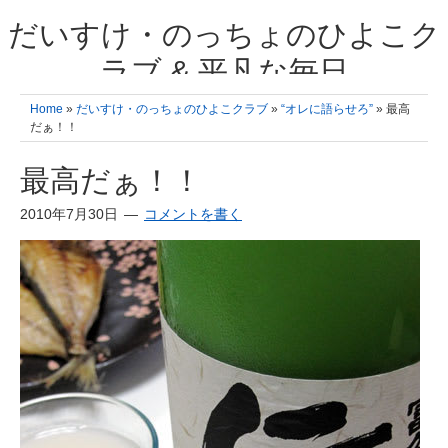
だいすけ・のっちょのひよこク
ラブ & 平凡な毎日
我が家の3人のひよこ成長日記と雑記 何十年後かに、大きくなったひよ
Home
»
だいすけ・のっちょのひよこクラブ
»
“オレに語らせろ”
» 最高
こ達とこの成長記を読み返すことを夢見て。& 3児ママの平凡日記 日々
だぁ！！
の楽しいこと、便利グッズの紹介
最高だぁ！！
2010年7月30日
コメントを書く