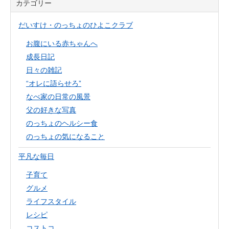
カテゴリー
だいすけ・のっちょのひよこクラブ
お腹にいる赤ちゃんへ
成長日記
日々の雑記
“オレに語らせろ”
なべ家の日常の風景
父の好きな写真
のっちょのヘルシー食
のっちょの気になること
平凡な毎日
子育て
グルメ
ライフスタイル
レシピ
コストコ