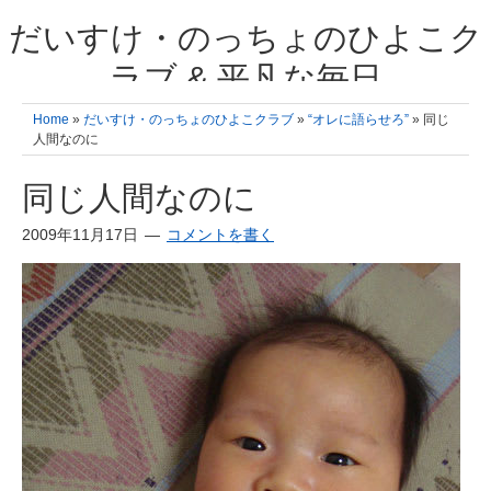
だいすけ・のっちょのひよこク
ラブ & 平凡な毎日
我が家の3人のひよこ成長日記と雑記 何十年後かに、大きくなったひよ
Home
»
だいすけ・のっちょのひよこクラブ
»
“オレに語らせろ”
» 同じ
こ達とこの成長記を読み返すことを夢見て。& 3児ママの平凡日記 日々
人間なのに
の楽しいこと、便利グッズの紹介
同じ人間なのに
2009年11月17日
コメントを書く