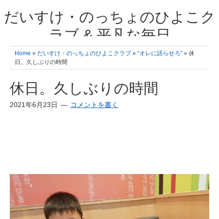
だいすけ・のっちょのひよこク
ラブ & 平凡な毎日
我が家の3人のひよこ成長日記と雑記 何十年後かに、大きくなったひよ
Home
»
だいすけ・のっちょのひよこクラブ
»
“オレに語らせろ”
» 休
こ達とこの成長記を読み返すことを夢見て。& 3児ママの平凡日記 日々
日。久しぶりの時間
の楽しいこと、便利グッズの紹介
休日。久しぶりの時間
2021年6月23日
コメントを書く