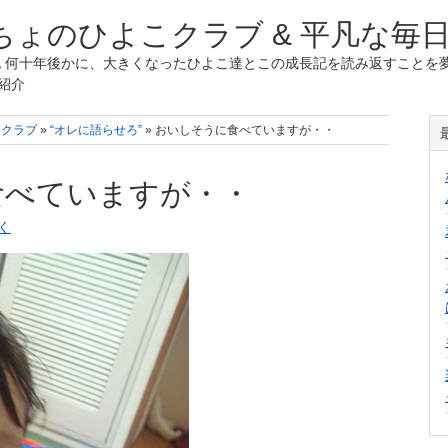
ょのひよこクラブ & 平凡な毎
 何十年後かに、大きくなったひよこ達とこの成長記を読み返すことを夢
紹介
こクラブ
»
“オレに語らせろ”
» おいしそうに食べていますが・・
食べていますが・・
く