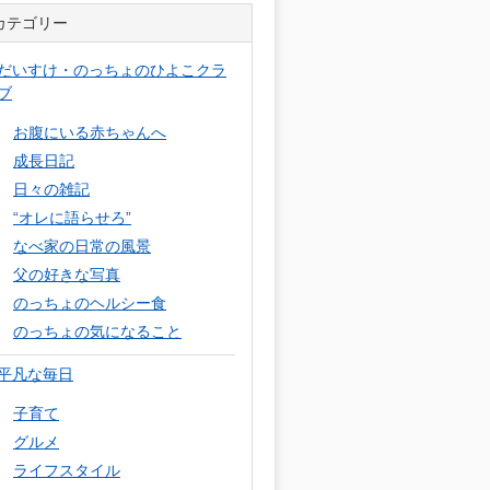
カテゴリー
だいすけ・のっちょのひよこクラ
ブ
お腹にいる赤ちゃんへ
成長日記
日々の雑記
“オレに語らせろ”
なべ家の日常の風景
父の好きな写真
のっちょのヘルシー食
のっちょの気になること
平凡な毎日
子育て
グルメ
ライフスタイル