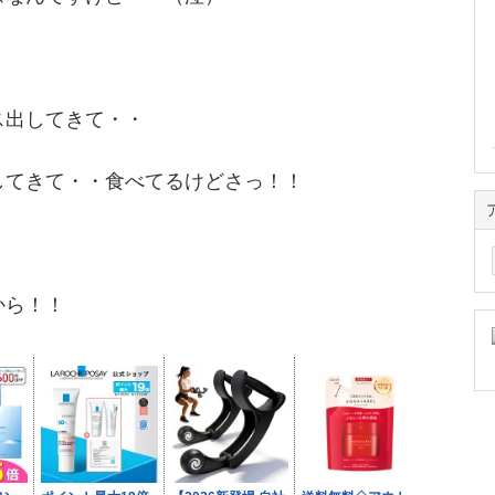
ス出してきて・・
してきて・・食べてるけどさっ！！
ア
ー
カ
から！！
イ
ブ