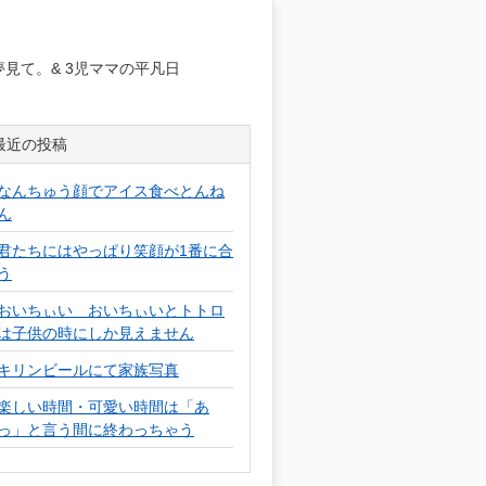
日
見て。& 3児ママの平凡日
最近の投稿
なんちゅう顔でアイス食べとんね
ん
君たちにはやっぱり笑顔が1番に合
う
おいちぃい おいちぃいとトトロ
は子供の時にしか見えません
キリンビールにて家族写真
楽しい時間・可愛い時間は「あ
っ」と言う間に終わっちゃう