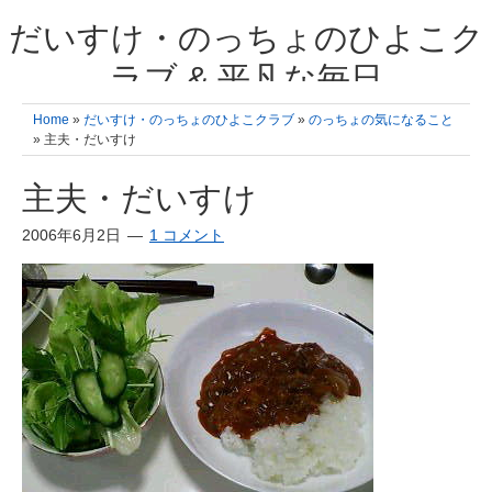
だいすけ・のっちょのひよこク
ラブ & 平凡な毎日
我が家の3人のひよこ成長日記と雑記 何十年後かに、大きくなったひよ
Home
»
だいすけ・のっちょのひよこクラブ
»
のっちょの気になること
こ達とこの成長記を読み返すことを夢見て。& 3児ママの平凡日記 日々
» 主夫・だいすけ
の楽しいこと、便利グッズの紹介
主夫・だいすけ
2006年6月2日
1 コメント