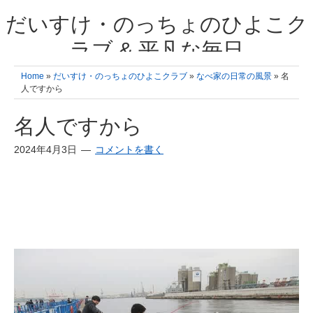
だいすけ・のっちょのひよこク
ラブ & 平凡な毎日
我が家の3人のひよこ成長日記と雑記 何十年後かに、大きくなったひよ
Home
»
だいすけ・のっちょのひよこクラブ
»
なべ家の日常の風景
» 名
こ達とこの成長記を読み返すことを夢見て。& 3児ママの平凡日記 日々
人ですから
の楽しいこと、便利グッズの紹介
名人ですから
2024年4月3日
コメントを書く