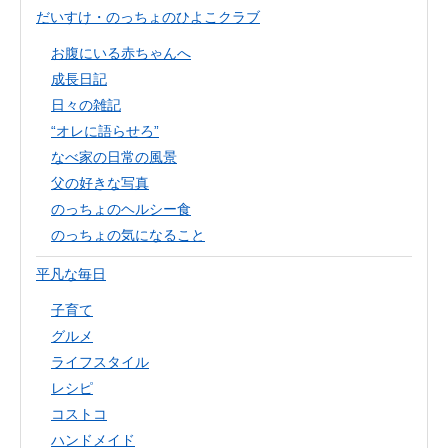
だいすけ・のっちょのひよこクラブ
お腹にいる赤ちゃんへ
成長日記
日々の雑記
“オレに語らせろ”
なべ家の日常の風景
父の好きな写真
のっちょのヘルシー食
のっちょの気になること
平凡な毎日
子育て
グルメ
ライフスタイル
レシピ
コストコ
ハンドメイド