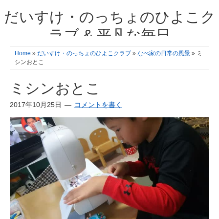
だいすけ・のっちょのひよこク
ラブ & 平凡な毎日
我が家の3人のひよこ成長日記と雑記 何十年後かに、大きくなったひよ
Home
»
だいすけ・のっちょのひよこクラブ
»
なべ家の日常の風景
» ミ
こ達とこの成長記を読み返すことを夢見て。& 3児ママの平凡日記 日々
シンおとこ
の楽しいこと、便利グッズの紹介
ミシンおとこ
2017年10月25日
コメントを書く